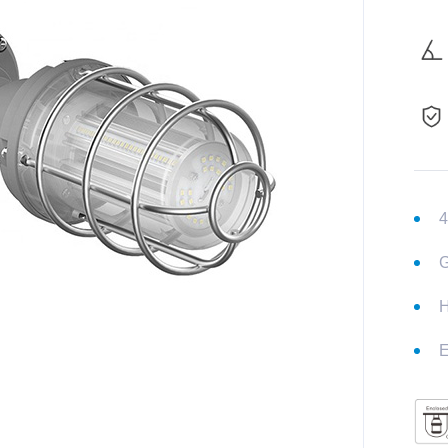
4
G
H
E