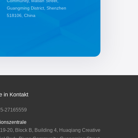
Community, Matian Street,
Guangming District, Shenzhen
518106, China
e in Kontakt
55-27165559
ionszentrale
 19-20, Block B, Building 4, Huaqiang Creative