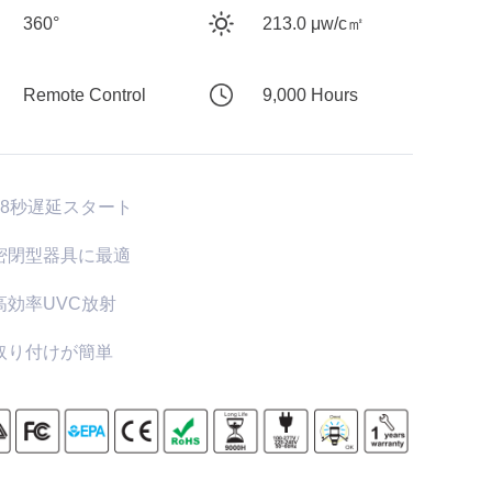
360°
213.0 μw/c㎡
Remote Control
9,000 Hours
18秒遅延スタート
密閉型器具に最適
高効率UVC放射
取り付けが簡単