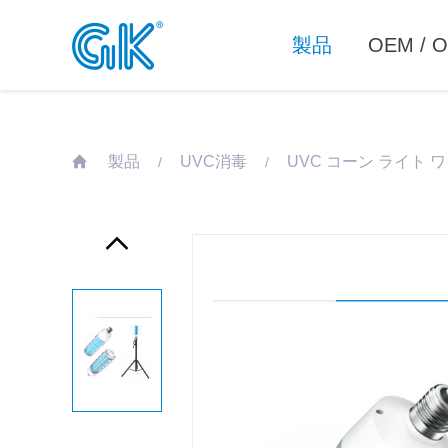
製品
OEM /
製品
UVC消毒
UVC コーン ライト 
/
/