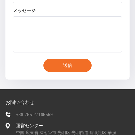
メッセージ
送信
お問い合わせ
+86-755-27165559
運営センター
中国 広東省 深セン市 光明区 光明街道 碧眼社区 華強