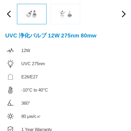
UVC 浄化バルブ 12W 275nm 80mw
12W
UVC 275nm
E26/E27
-10°C to 40°C
360°
80 μw/c㎡
1 Year Warranty