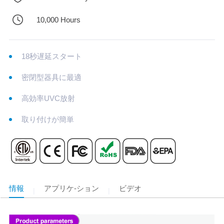
10,000 Hours
18秒遅延スタート
密閉型器具に最適
高効率UVC放射
取り付けが簡単
情報
アプリケ-ション
ビデオ
|
|