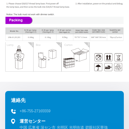
連絡先
+86-755-27165559
運営センター
中国 広東省 深セン市 光明区 光明街道 碧眼社区華強